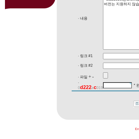
· 내용
· 링크 #1
· 링크 #2
+
-
· 파일
·
* 
d
2
2
2
c
0
a
019